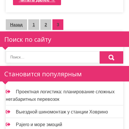
П
Назад
1
2
3
а
Поиск по сайту
г
и
н
Становится популярным
а
ц
Проектная логистика: планирование сложных
и
негабаритных перевозок
я
Выездной шиномонтаж у станции Ховрино
з
Pajero и море эмоций