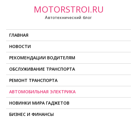
П
MOTORSTROI.RU
р
Автотехнический блог
о
м
ГЛАВНАЯ
о
т
НОВОСТИ
а
РЕКОМЕНДАЦИИ ВОДИТЕЛЯМ
т
ь
ОБСЛУЖИВАНИЕ ТРАНСПОРТА
к
РЕМОНТ ТРАНСПОРТА
с
о
АВТОМОБИЛЬНАЯ ЭЛЕКТРИКА
д
НОВИНКИ МИРА ГАДЖЕТОВ
е
БИЗНЕС И ФИНАНСЫ
р
ж
и