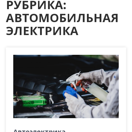
РУБРИКА:
м
о
АВТОМОБИЛЬНАЯ
м
у
ЭЛЕКТРИКА
Автоэлектрика