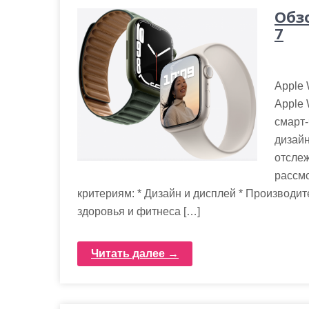
Обзо
7
Apple 
Apple 
смарт-
дизай
отслеж
рассмо
критериям: * Дизайн и дисплей * Производи
здоровья и фитнеса […]
Читать далее →