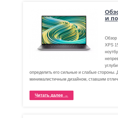
Обзо
и п
Обзор 
XPS 15
ноутбу
непрев
углуби
определить его сильные и слабые стороны. 
минималистичным дизайном, ставшим отличи
Читать далее →