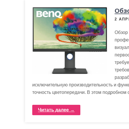
м
Обз
о
м
2 АПР
у
Обзор
профес
визуал
перво
требуе
требо
разраб
исключительную производительность и функ
точность цветопередачи. В этом подробном 
Читать далее →