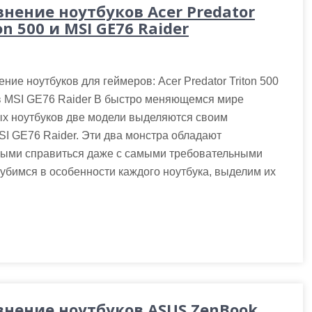
внение ноутбуков Acer Predator
on 500 и MSI GE76 Raider
ние ноутбуков для геймеров: Acer Predator Triton 500
в MSI GE76 Raider В быстро меняющемся мире
ых ноутбуков две модели выделяются своим
MSI GE76 Raider. Эти два монстра обладают
ными справиться даже с самыми требовательными
убимся в особенности каждого ноутбука, выделим их
внение ноутбуков ASUS ZenBook