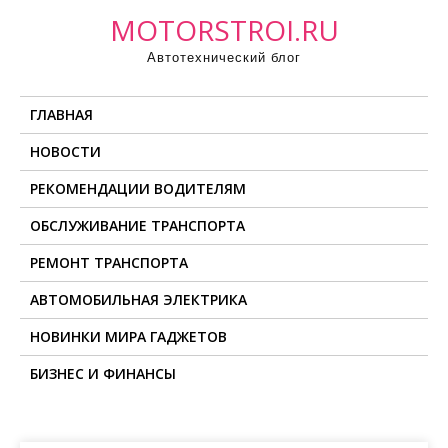
П
MOTORSTROI.RU
р
Автотехнический блог
о
м
ГЛАВНАЯ
о
т
НОВОСТИ
а
РЕКОМЕНДАЦИИ ВОДИТЕЛЯМ
т
ь
ОБСЛУЖИВАНИЕ ТРАНСПОРТА
к
РЕМОНТ ТРАНСПОРТА
с
о
АВТОМОБИЛЬНАЯ ЭЛЕКТРИКА
д
НОВИНКИ МИРА ГАДЖЕТОВ
е
БИЗНЕС И ФИНАНСЫ
р
ж
и