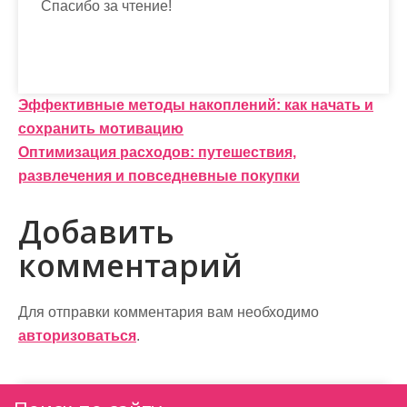
Спасибо за чтение!
Н
Эффективные методы накоплений: как начать и
сохранить мотивацию
а
Оптимизация расходов: путешествия,
в
развлечения и повседневные покупки
и
Добавить
г
комментарий
а
ц
Для отправки комментария вам необходимо
и
авторизоваться
.
я