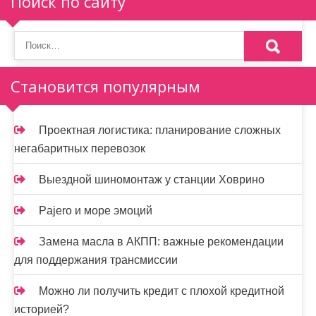
п
Поиск по сайту
о
з
а
Становится популярным
п
и
Проектная логистика: планирование сложных
негабаритных перевозок
с
я
Выездной шиномонтаж у станции Ховрино
м
Pajero и море эмоций
Замена масла в АКПП: важные рекомендации
для поддержания трансмиссии
Можно ли получить кредит с плохой кредитной
историей?