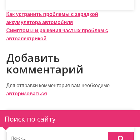
Н
Как устранить проблемы с зарядкой
аккумулятора автомобиля
а
Симптомы и решения частых проблем с
в
автоэлектрикой
и
Добавить
г
комментарий
а
ц
Для отправки комментария вам необходимо
и
авторизоваться
.
я
п
Поиск по сайту
о