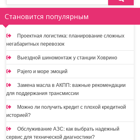
з
а
Становится популярным
п
и
Проектная логистика: планирование сложных
негабаритных перевозок
с
я
Выездной шиномонтаж у станции Ховрино
м
Pajero и море эмоций
Замена масла в АКПП: важные рекомендации
для поддержания трансмиссии
Можно ли получить кредит с плохой кредитной
историей?
Обслуживание АЗС: как выбрать надежный
сервис для технической диагностики?