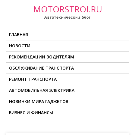
П
MOTORSTROI.RU
р
Автотехнический блог
о
м
ГЛАВНАЯ
о
т
НОВОСТИ
а
РЕКОМЕНДАЦИИ ВОДИТЕЛЯМ
т
ь
ОБСЛУЖИВАНИЕ ТРАНСПОРТА
к
РЕМОНТ ТРАНСПОРТА
с
о
АВТОМОБИЛЬНАЯ ЭЛЕКТРИКА
д
НОВИНКИ МИРА ГАДЖЕТОВ
е
БИЗНЕС И ФИНАНСЫ
р
ж
и