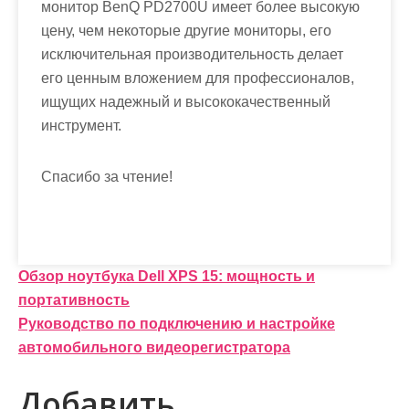
монитор BenQ PD2700U имеет более высокую
цену, чем некоторые другие мониторы, его
исключительная производительность делает
его ценным вложением для профессионалов,
ищущих надежный и высококачественный
инструмент.
Спасибо за чтение!
Н
Обзор ноутбука Dell XPS 15: мощность и
портативность
а
Руководство по подключению и настройке
в
автомобильного видеорегистратора
и
Добавить