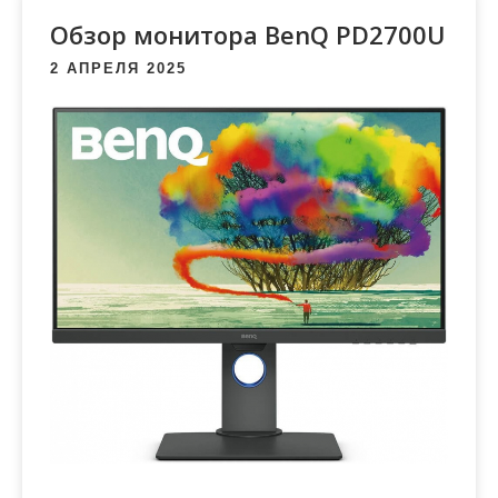
м
Обзор монитора BenQ PD2700U
о
м
2 АПРЕЛЯ 2025
у