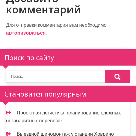
г
комментарий
а
ц
Для отправки комментария вам необходимо
и
авторизоваться
.
я
п
Поиск по сайту
о
з
а
Становится популярным
п
и
Проектная логистика: планирование сложных
негабаритных перевозок
с
Выездной шиномонтаж у станции Ховрино