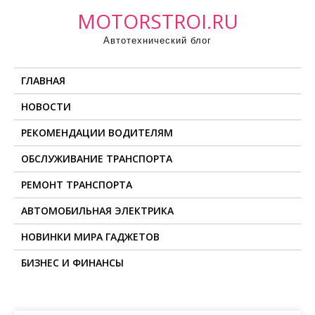
П
MOTORSTROI.RU
р
Автотехнический блог
о
м
ГЛАВНАЯ
о
т
НОВОСТИ
а
РЕКОМЕНДАЦИИ ВОДИТЕЛЯМ
т
ь
ОБСЛУЖИВАНИЕ ТРАНСПОРТА
к
РЕМОНТ ТРАНСПОРТА
с
о
АВТОМОБИЛЬНАЯ ЭЛЕКТРИКА
д
НОВИНКИ МИРА ГАДЖЕТОВ
е
БИЗНЕС И ФИНАНСЫ
р
ж
и