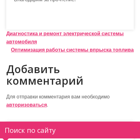
Н
Диагностика и ремонт электрической системы
автомобиля
а
Оптимизация работы системы впрыска топлива
в
Добавить
и
комментарий
г
а
Для отправки комментария вам необходимо
ц
авторизоваться
.
и
я
Поиск по сайту
п