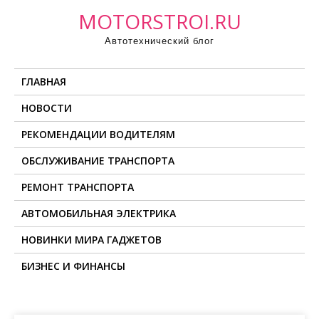
П
MOTORSTROI.RU
р
Автотехнический блог
о
м
ГЛАВНАЯ
о
т
НОВОСТИ
а
РЕКОМЕНДАЦИИ ВОДИТЕЛЯМ
т
ь
ОБСЛУЖИВАНИЕ ТРАНСПОРТА
к
РЕМОНТ ТРАНСПОРТА
с
о
АВТОМОБИЛЬНАЯ ЭЛЕКТРИКА
д
НОВИНКИ МИРА ГАДЖЕТОВ
е
БИЗНЕС И ФИНАНСЫ
р
ж
и