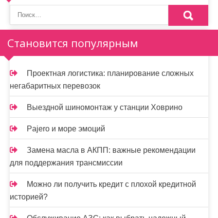
о
з
Становится популярным
а
п
Проектная логистика: планирование сложных
и
негабаритных перевозок
с
Выездной шиномонтаж у станции Ховрино
я
Pajero и море эмоций
м
Замена масла в АКПП: важные рекомендации
для поддержания трансмиссии
Можно ли получить кредит с плохой кредитной
историей?