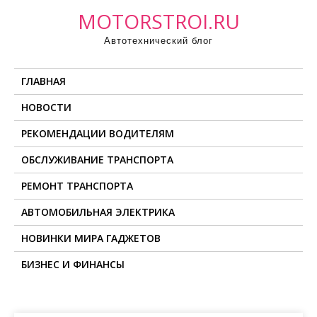
П
MOTORSTROI.RU
р
Автотехнический блог
о
м
ГЛАВНАЯ
о
т
НОВОСТИ
а
РЕКОМЕНДАЦИИ ВОДИТЕЛЯМ
т
ь
ОБСЛУЖИВАНИЕ ТРАНСПОРТА
к
РЕМОНТ ТРАНСПОРТА
с
о
АВТОМОБИЛЬНАЯ ЭЛЕКТРИКА
д
НОВИНКИ МИРА ГАДЖЕТОВ
е
БИЗНЕС И ФИНАНСЫ
р
ж
и