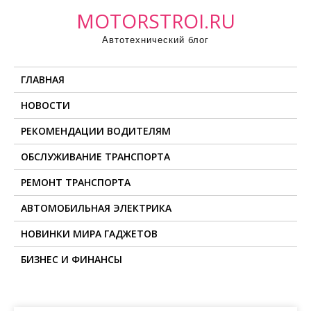
П
MOTORSTROI.RU
р
Автотехнический блог
о
м
ГЛАВНАЯ
о
т
НОВОСТИ
а
РЕКОМЕНДАЦИИ ВОДИТЕЛЯМ
т
ь
ОБСЛУЖИВАНИЕ ТРАНСПОРТА
к
РЕМОНТ ТРАНСПОРТА
с
о
АВТОМОБИЛЬНАЯ ЭЛЕКТРИКА
д
НОВИНКИ МИРА ГАДЖЕТОВ
е
БИЗНЕС И ФИНАНСЫ
р
ж
и