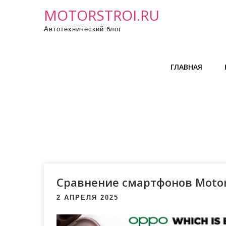
П
MOTORSTROI.RU
р
Автотехнический блог
о
м
о
ГЛАВНАЯ
т
а
т
ь
к
с
о
д
е
Сравнение смартфонов Motoro
р
2 АПРЕЛЯ 2025
ж
и