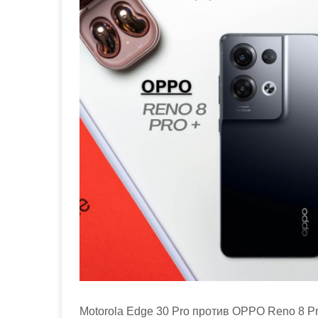
м
о
м
у
Motorola Edge 30 Pro против OPPO Reno 8 P