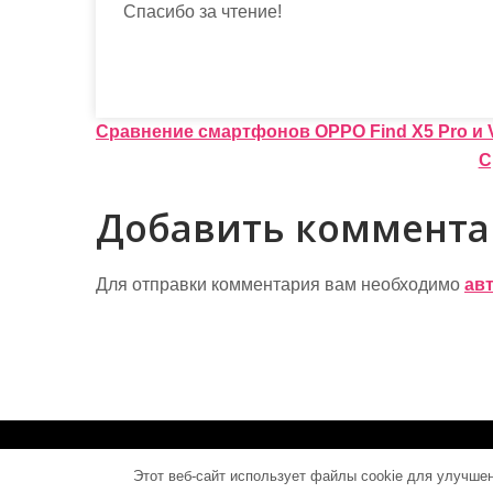
Спасибо за чтение!
Н
Сравнение смартфонов OPPO Find X5 Pro и V
С
а
в
Добавить коммент
и
г
Для отправки комментария вам необходимо
ав
а
ц
и
я
motorstroi.ru - Работает на WordPress
Этот веб-сайт использует файлы cookie для улучше