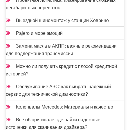
и
Проектная логистика: планирование сложных
негабаритных перевозок
с
я
Выездной шиномонтаж у станции Ховрино
м
Pajero и море эмоций
Замена масла в АКПП: важные рекомендации
для поддержания трансмиссии
Можно ли получить кредит с плохой кредитной
историей?
Обслуживание АЗС: как выбрать надежный
сервис для технической диагностики?
Коленвалы Mercedes: Материалы и качество
Всё об оригинале: где найти надежные
источники для скачивания драйвера?