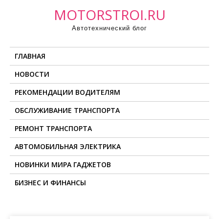
П
MOTORSTROI.RU
р
Автотехнический блог
о
м
ГЛАВНАЯ
о
т
НОВОСТИ
а
РЕКОМЕНДАЦИИ ВОДИТЕЛЯМ
т
ь
ОБСЛУЖИВАНИЕ ТРАНСПОРТА
к
РЕМОНТ ТРАНСПОРТА
с
о
АВТОМОБИЛЬНАЯ ЭЛЕКТРИКА
д
НОВИНКИ МИРА ГАДЖЕТОВ
е
БИЗНЕС И ФИНАНСЫ
р
ж
и