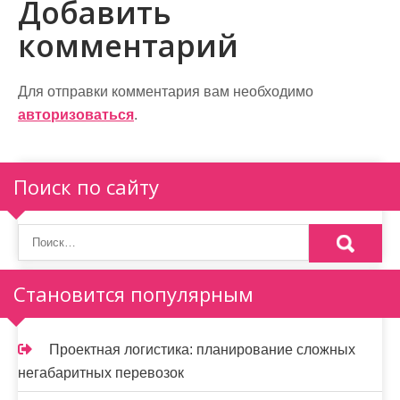
Добавить
г
комментарий
а
ц
Для отправки комментария вам необходимо
и
авторизоваться
.
я
п
Поиск по сайту
о
з
а
Становится популярным
п
и
Проектная логистика: планирование сложных
негабаритных перевозок
с