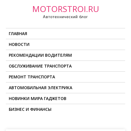
П
MOTORSTROI.RU
р
Автотехнический блог
о
м
ГЛАВНАЯ
о
т
НОВОСТИ
а
РЕКОМЕНДАЦИИ ВОДИТЕЛЯМ
т
ь
ОБСЛУЖИВАНИЕ ТРАНСПОРТА
к
РЕМОНТ ТРАНСПОРТА
с
о
АВТОМОБИЛЬНАЯ ЭЛЕКТРИКА
д
НОВИНКИ МИРА ГАДЖЕТОВ
е
БИЗНЕС И ФИНАНСЫ
р
ж
и