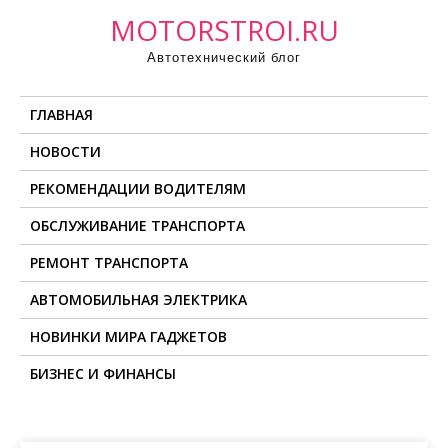
П
MOTORSTROI.RU
р
Автотехнический блог
о
м
ГЛАВНАЯ
о
т
НОВОСТИ
а
РЕКОМЕНДАЦИИ ВОДИТЕЛЯМ
т
ь
ОБСЛУЖИВАНИЕ ТРАНСПОРТА
к
РЕМОНТ ТРАНСПОРТА
с
о
АВТОМОБИЛЬНАЯ ЭЛЕКТРИКА
д
НОВИНКИ МИРА ГАДЖЕТОВ
е
БИЗНЕС И ФИНАНСЫ
р
ж
и