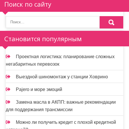
п
Поиск по сайту
о
з
а
Становится популярным
п
и
Проектная логистика: планирование сложных
негабаритных перевозок
с
я
Выездной шиномонтаж у станции Ховрино
м
Pajero и море эмоций
Замена масла в АКПП: важные рекомендации
для поддержания трансмиссии
Можно ли получить кредит с плохой кредитной